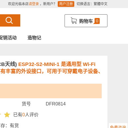
欢迎光临本店
请登录
，新用户？
用户注册
切换语言：
繁體中文
0
购物车
促销活动
造物记
PCB天线)
ESP32-S2-MINI-1 是通用型 Wi-Fi
具有丰富的外设接口，可用于可穿戴电子设备、
货号
DFR0814
已有
0
人评价
库存：
有货
免费咨询