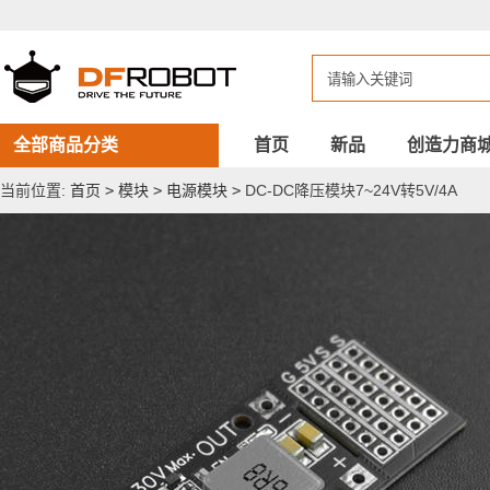
DC-
DC
降
压
模
块
7~24V
转
全部商品分类
首页
新品
创造力商
5V/4A
当前位置:
首页
>
模块
>
电源模块
>
DC-DC降压模块7~24V转5V/4A