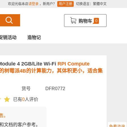
欢迎光临本店
请登录
，新用户？
用户注册
切换语言：
繁體中文
0
购物车
促销活动
造物记
odule 4 2GB/Lite Wi-Fi
RPI Compute
流行的树莓派4B的计算能力，其体积更小，适合集
货号
DFR0772
已有
0
人评价
售。
和文档的客户参考。
免费咨询