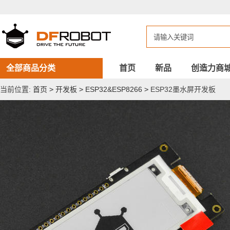
ESP32
墨
水
屏
开
发
板
全部商品分类
首页
新品
创造力商
当前位置:
首页
>
开发板
>
ESP32&ESP8266
>
ESP32墨水屏开发板