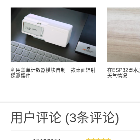
利用盖革计数器模块自制一款桌面辐射
在ESP32墨
探测摆件
天气情况
用户评论
(
3
条评论)
merrymoney