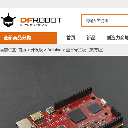
虚
谷
号
主
板
（教
育
版）
全部商品分类
首页
新品
创造力商
当前位置:
首页
>
开发板
>
Arduino
>
虚谷号主板（教育版）