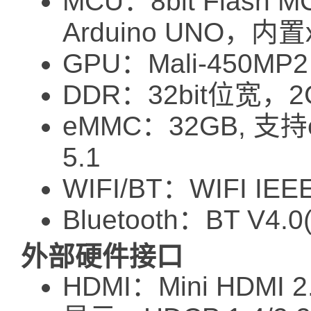
MCU：8bit Flash
Arduino UNO，内
GPU：Mali-450MP2
DDR：32bit位宽，2
eMMC：32GB, 支持e
5.1
WIFI/BT：WIFI IEEE 
Bluetooth：BT V4.0
外部硬件接口
HDMI：Mini HDMI