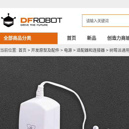
树
莓
派
通
用
电
源
适
全部商品分类
首页
新品
创造力商
配
器
当前位置:
首页
>
开发原型及配件
>
电源
>
适配器和连接器
>
树莓派通用电
（Micro
USB）