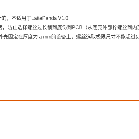
a设计的，不适用于LattePanda V1.0
度，防止选择螺丝过长锁到底伤到PCB（从底壳外部拧螺丝到内
外壳固定在厚度为 a mm的设备上，螺丝选取极限尺寸不能超过(a+