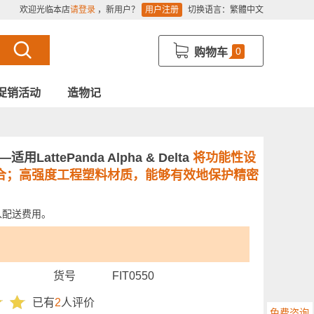
欢迎光临本店
请登录
，新用户？
用户注册
切换语言：
繁體中文
0
购物车
促销活动
造物记
LattePanda Alpha & Delta
将功能性设
合；高强度工程塑料材质，能够有效地保护精密
入配送费用。
货号
FIT0550
已有
2
人评价
免费咨询