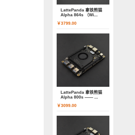
LattePanda 拿铁熊猫
Alpha 864s （Wi...
￥3799.00
LattePanda 拿铁熊猫
Alpha 800s —— ...
￥3099.00