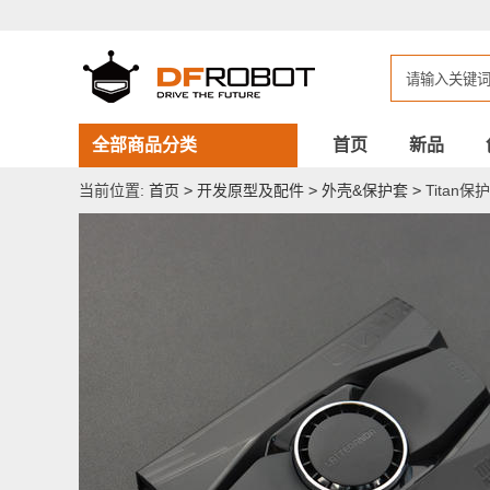
Titan
保
护
外
壳
塑
料
外
全部商品分类
首页
新品
壳
——
当前位置:
首页
>
开发原型及配件
>
外壳&保护套
>
Titan保护
适
用
LattePanda
Alpha
&
Delta