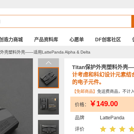
创造力商城
产品资料库
心愿单
DF创客社区
外壳塑料外壳——适用LattePanda Alpha & Delta
Titan保护外壳塑料外壳——适用
计考虑和科幻设计元素结
的电子元件。
【免邮商品】
免运费商品，不计
￥149.00
价格：
品牌
LattePanda
评价