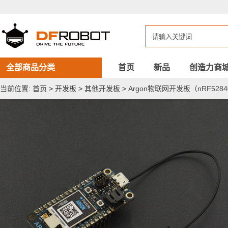
Argon
物
联
网
开
发
板
（nRF52840
全部商品分类
首页
新品
创造力商
芯
片，
当前位置:
首页
>
开发板
>
其他开发板
>
Argon物联网开发板（nRF52840
Wi-
Fi+Mesh+BLE）