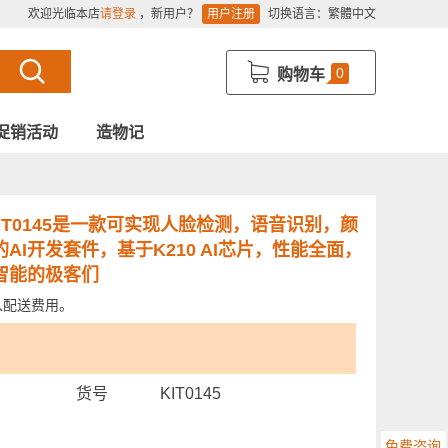
欢迎光临本店
请登录
，新用户？
用户注册
切换语言：
繁體中文
0
购物车
促销活动
造物记
IT0145是一款可实现人脸检测，语音识别，颜
I开发套件，基于K210 AI芯片，性能全面，
智能的极客们
入配送费用。
货号
KIT0145
免费咨询