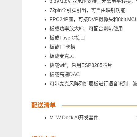
3.3V/1.8V 双电压支持，无需电平转换
72pin全引脚引出，可自由映射功能
FPC24P座，可接DVP摄像头和8bit MCU
板载功率放大IC，可配合喇叭使用
板载Tpye C接口
板载TF卡槽
板载麦克风
板载wifi，采用ESP8285芯片
板载高速DAC
可带麦克风阵列扩展板进行语音识别
配送清单
M1W Dock AI开发套件 x