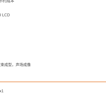
，节约成本
 LCD
，波束成型，声场成像
1