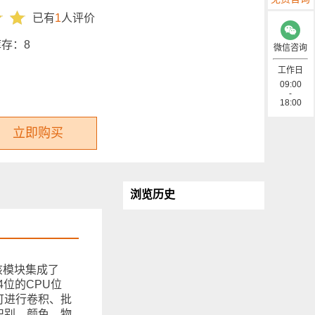
已有
1
人评价
库存：
8
微信咨询
工作日
09:00
-
18:00
立即购买
浏览历史
该模块集成了
4位的CPU位
0可进行卷积、批
识别，颜色、物