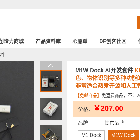
创造力商城
产品资料库
心愿单
DF创客社区
套件
M1W Dock AI开发套件
K
色、物体识别等多种功能的A
非常适合热爱开源和人工
【免邮商品】
免运费商品，不计
￥207.00
价格：
品牌
其它品牌
M1 Dock
M1W Dock