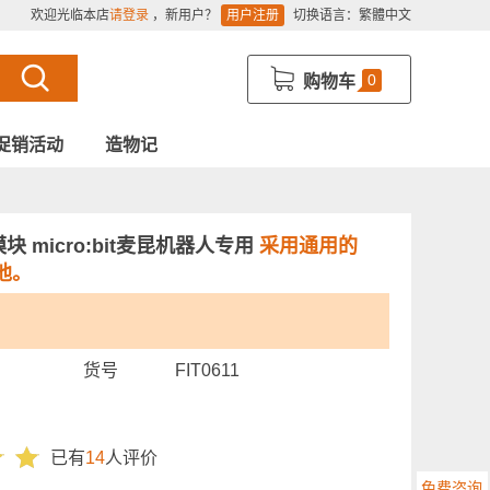
欢迎光临本店
请登录
，新用户？
用户注册
切换语言：
繁體中文
0
购物车
促销活动
造物记
块 micro:bit麦昆机器人专用
采用通用的
电池。
货号
FIT0611
已有
14
人评价
免费咨询