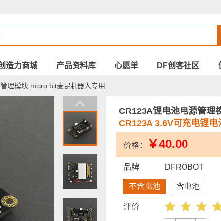
创造力商城
产品资料库
心愿单
DF创客社区
管理模块 micro:bit麦昆机器人专用
CR123A锂电池电源管理模
CR123A 3.6V可充电锂
￥40.00
价格：
品牌
DFROBOT
不含电池
含电池
评价