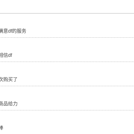
满意df的服务
信df
次购买了
商品给力
棒