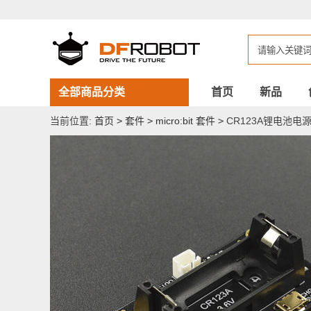
CR123A
锂
电
池
电
源
管
理
全部商品分类
首页
新品
模
块
当前位置:
首页
>
套件
>
micro:bit 套件
>
CR123A锂电池电源
micro:bit
麦
昆
机
器
人
专
用