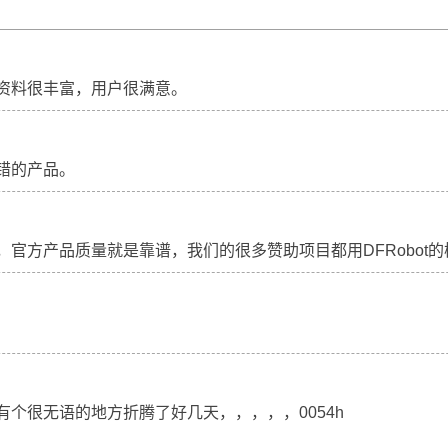
资料很丰富，用户很满意。
洞大赛】窗上时钟——《光年》
用3.7v锂电量计做一个
错的产品。
，官方产品质量就是靠谱，我们的很多赞助项目都用DFRobot的
有个很无语的地方折腾了好几天，，，，，0054h