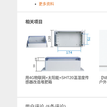
更多资料
相关项目
用4G物联网+太阳能+SHT20温湿度传
【NB
感器改造堆肥箱
户外
用户评论
(
5
条评论)