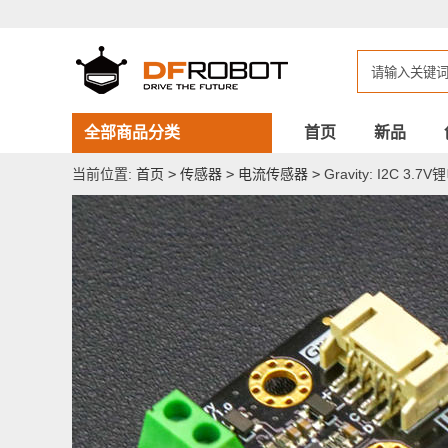
Gravity:
I2C
3.7V
锂
电
池
电
量
全部商品分类
首页
新品
计
当前位置:
首页
>
传感器
>
电流传感器
>
Gravity: I2C 3.