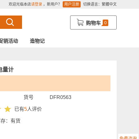
欢迎光临本店
请登录
，新用户？
用户注册
切换语言：
繁體中文
0
购物车
促销活动
造物记
电池电量计
货号
DFR0563
已有
5
人评价
库存：
有货
免费咨询