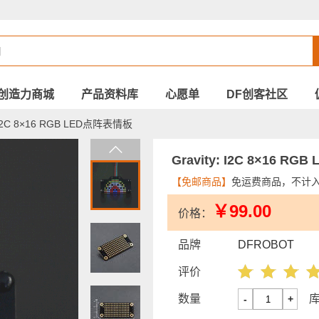
创造力商城
产品资料库
心愿单
DF创客社区
: I2C 8×16 RGB LED点阵表情板
Gravity: I2C 8×16 R
【免邮商品】
免运费商品，不计
￥99.00
价格：
品牌
DFROBOT
评价
数量
-
+