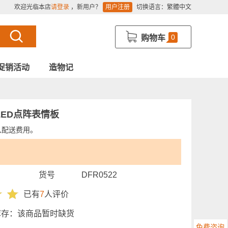
欢迎光临本店
请登录
，新用户？
用户注册
切换语言：
繁體中文
0
购物车
促销活动
造物记
GB LED点阵表情板
入配送费用。
货号
DFR0522
已有
7
人评价
库存：
该商品暂时缺货
免费咨询