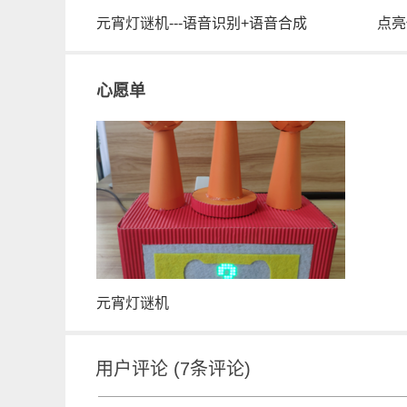
元宵灯谜机---语音识别+语音合成
点亮
心愿单
元宵灯谜机
用户评论
(
7
条评论)