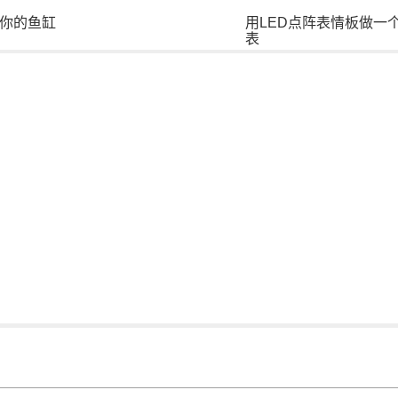
你的鱼缸
用LED点阵表情板做一
表