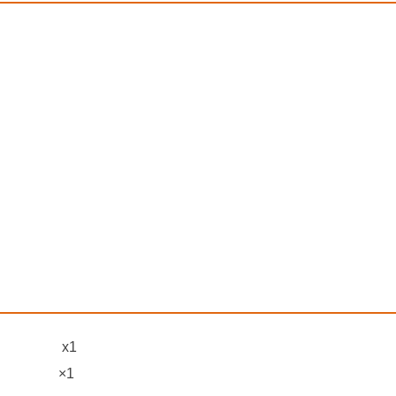
白
）
x1
×1