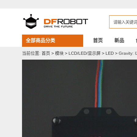
Gravity:
I2C
8×16
RGB
LED
点
阵
表
全部商品分类
首页
新品
情
板
当前位置:
首页
>
模块
>
LCD/LED/显示屏
>
LED
>
Gravity