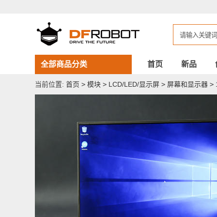
10.1
英
寸
1920
x
1200
分
辨
全部商品分类
首页
新品
率
LattePanda
当前位置:
首页
>
模块
>
LCD/LED/显示屏
>
屏幕和显示器
>
拿
铁
熊
猫
IPS
显
示
屏