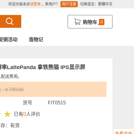
欢迎光临本店
请登录
，新用户？
用户注册
切换语言：
繁體中文
0
购物车
促销活动
造物记
分辨率LattePanda 拿铁熊猫 IPS显示屏
入配送费用。
￥799.00
货号
FIT0515
已有
0
人评价
库存：
有货
免费咨询