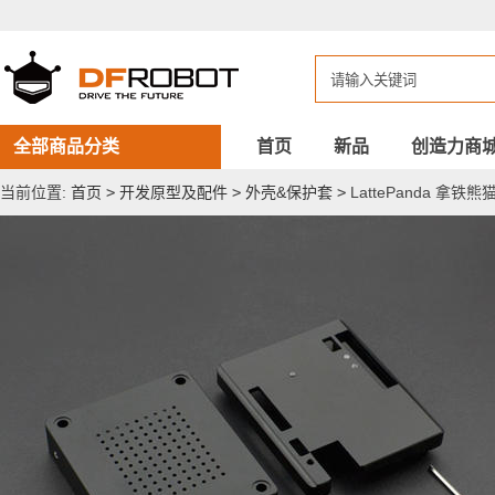
LattePanda
拿
铁
熊
猫
铝
合
金
全部商品分类
首页
新品
创造力商
外
壳
当前位置:
首页
>
开发原型及配件
>
外壳&保护套
>
LattePanda 拿铁