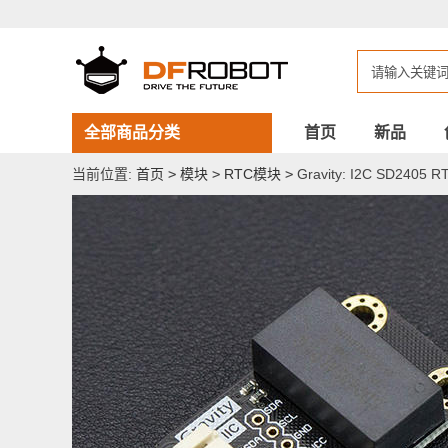
Gravity:
I2C SD2405 RTC 实
时
时
钟
模
块
全部商品分类
首页
新品
当前位置:
首页
>
模块
>
RTC模块
>
Gravity: I2C SD240