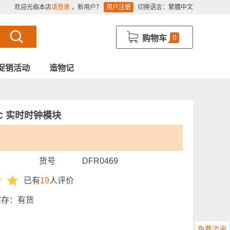
欢迎光临本店
请登录
，新用户？
用户注册
切换语言：
繁體中文
0
购物车
促销活动
造物记
 RTC 实时时钟模块
货号
DFR0469
已有
19
人评价
库存：
有货
免费咨询