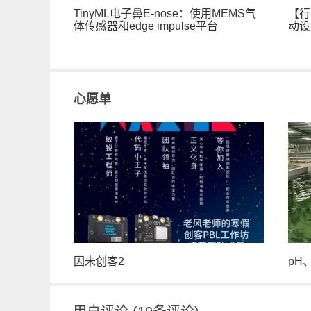
TinyML电子鼻E-nose：使用MEMS气
【行
体传感器和edge impulse平台
动设
心愿单
基于esp32的智能药盒
ES
因未创客2
pH