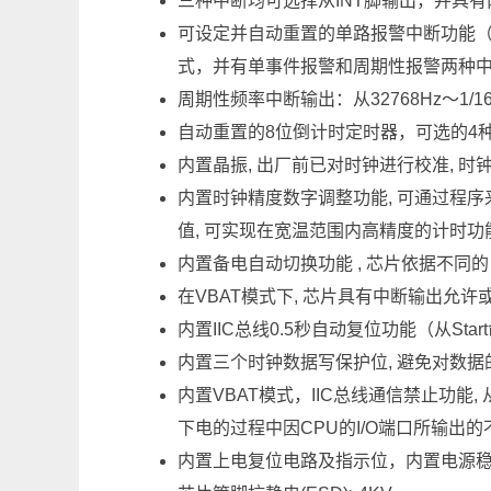
三种中断均可选择从INT脚输出，并具
可设定并自动重置的单路报警中断功能（
式，并有单事件报警和周期性报警两种
周期性频率中断输出：从32768Hz～1/
自动重置的8位倒计时定时器，可选的4种时钟
内置晶振, 出厂前已对时钟进行校准, 时钟精
内置时钟精度数字调整功能, 可通过程
值, 可实现在宽温范围内高精度的计时功能(在-
内置备电自动切换功能 , 芯片依据不同的
在VBAT模式下, 芯片具有中断输出允
内置IIC总线0.5秒自动复位功能（从S
内置三个时钟数据写保护位, 避免对数据
内置VBAT模式，IIC总线通信禁止功能
下电的过程中因CPU的I/O端口所输出
内置上电复位电路及指示位，内置电源稳