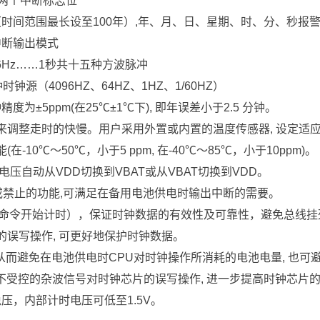
有两个中断标志位
时间范围最长设至100年）,年、月、日、星期、时、分、秒报警
中断输出模式
16Hz……1秒共十五种方波脉冲
源（4096HZ、64HZ、1HZ、1/60HZ）
度为±5ppm(在25℃±1℃下), 即年误差小于2.5 分钟。
序来调整走时的快慢。用户采用外置或内置的温度传感器, 设定适
10℃～50℃，小于5 ppm, 在-40℃～85℃，小于10ppm)。
电压自动从VDD切换到VBAT或从VBAT切换到VDD。
许或禁止的功能,可满足在备用电池供电时输出中断的需要。
tart命令开始计时），保证时钟数据的有效性及可靠性，避免总线
的误写操作, 可更好地保护时钟数据。
, 从而避免在电池供电时CPU对时钟操作所消耗的电池电量, 也
的不受控的杂波信号对时钟芯片的误写操作, 进一步提高时钟芯片
压，内部计时电压可低至1.5V。