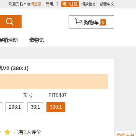
欢迎光临本店
请登录
，新用户？
用户注册
切换语言：
繁體中文
0
购物车
促销活动
造物记
(380:1)
货号
FIT0487
298:1
30:1
390:1
已有
1
人评价
免费咨询