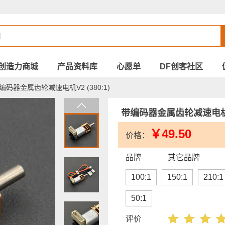
创造力商城
产品资料库
心愿单
DF创客社区
编码器金属齿轮减速电机V2 (380:1)
带编码器金属齿轮减速电机V2 
￥49.50
价格：
品牌
其它品牌
100:1
150:1
210:1
50:1
评价