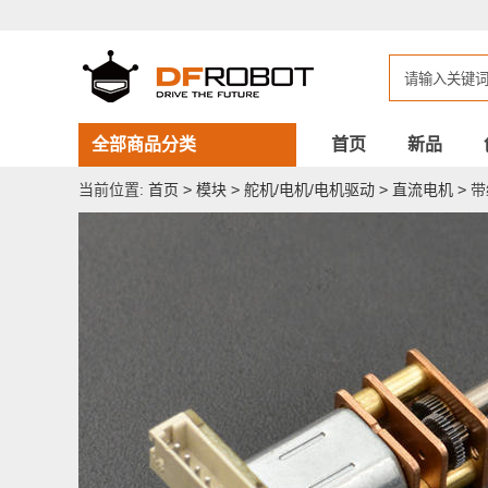
带
编
码
器
金
属
齿
轮
全部商品分类
首页
新品
减
速
当前位置:
首页
>
模块
>
舵机/电机/电机驱动
>
直流电机
>
带
电
机
V2
(380:1)