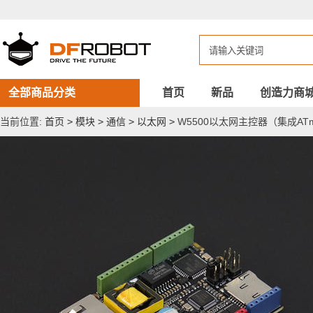
W5500
以
太
网
主
控
器
（集
全部商品分类
首页
新品
创造力商
成
ATmega32u4
当前位置:
首页
>
模块
>
通信
>
以太网
>
W5500以太网主控器（集成ATm
和
POE
供
电）