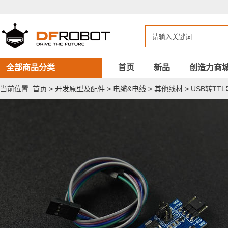
USB
转
TTL
串
口
模
块
全部商品分类
首页
新品
创造力商
当前位置:
首页
>
开发原型及配件
>
电缆&电线
>
其他线材
>
USB转TT