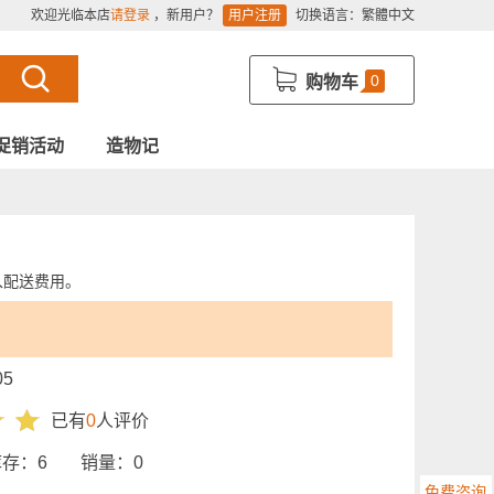
欢迎光临本店
请登录
，新用户？
用户注册
切换语言：
繁體中文
0
购物车
促销活动
造物记
入配送费用。
05
已有
0
人评价
库存：
6
销量：
0
免费咨询