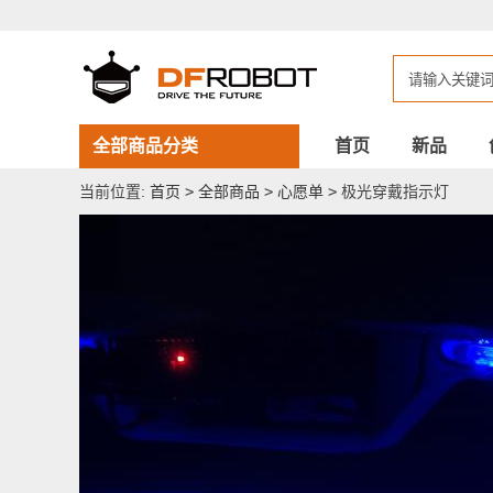
极
光
穿
戴
指
示
灯
全部商品分类
首页
新品
当前位置:
首页
>
全部商品
>
心愿单
>
极光穿戴指示灯