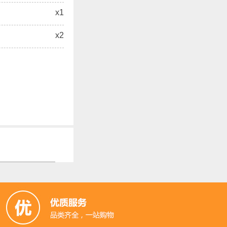
x1
x2