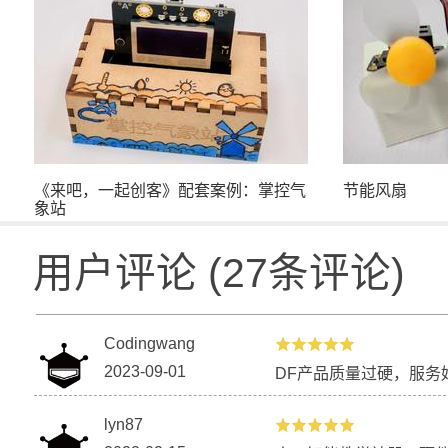
【比赛优秀作品】AI智慧树益智玩具
使用行空板和N
《来吧，一起创客》配套案例：掌控气
节能风扇
象站
用户评论
(
27
条评论)
【比赛优秀作品】​中国酒泉卫星发射中
基于SIOT的
心火箭转运模型
Codingwang
2023-09-01
DF产品质量过硬，服务
lyn87