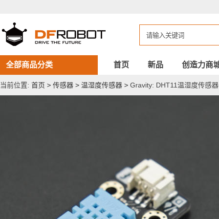
Gravity:
DHT11
温
湿
度
传
感
器
全部商品分类
首页
新品
创造力商
(Arduino
兼
当前位置:
首页
>
传感器
>
温湿度传感器
>
Gravity: DHT11温湿度传感器(
容)