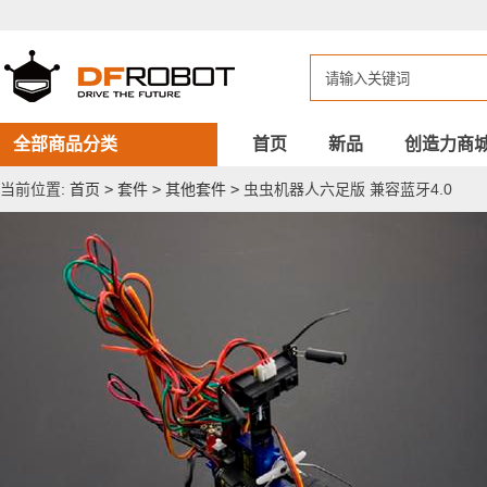
虫
虫
机
器
人
六
足
版
全部商品分类
首页
新品
创造力商
兼
容
当前位置:
首页
>
套件
>
其他套件
>
虫虫机器人六足版 兼容蓝牙4.0
蓝
牙
4.0