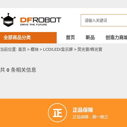
DFROBOT
荧
光
管/
辉
光
管
全部商品分类
首页
新品
创造力商
当前位置:
首页
>
模块
>
LCD/LED/显示屏
>
荧光管/辉光管
共
0
条相关信息