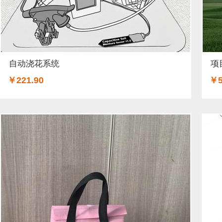
自动浇花系统
项
￥221.90
￥5