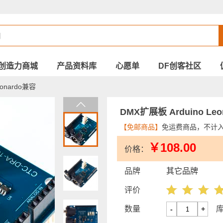
创造力商城
产品资料库
心愿单
DF创客社区
eonardo兼容
DMX扩展板 Arduino Le
【免邮商品】
免运费商品，不计
￥108.00
价格：
品牌
其它品牌
评价
数量
-
+