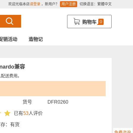
欢迎光临本店
请登录
，新用户？
用户注册
切换语言：
繁體中文
0
购物车
促销活动
造物记
onardo兼容
入配送费用。
货号
DFR0260
已有
53
人评价
库存：
有货
免费咨询