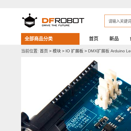
DMX
扩
展
板
Arduino
Leonardo
兼
容
全部商品分类
首页
新品
当前位置:
首页
>
模块
>
IO 扩展板
>
DMX扩展板 Arduino L