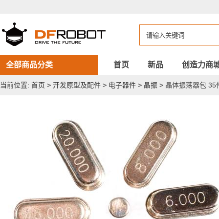
晶
体
振
荡
器
包
35
件
全部商品分类
首页
新品
创造力商
当前位置:
首页
>
开发原型及配件
>
电子器件
>
晶振
>
晶体振荡器包 35