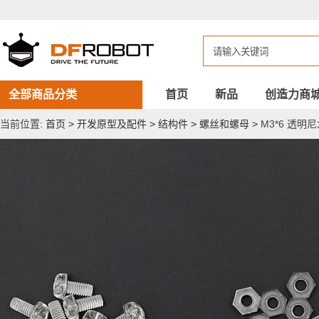
M3*6
透
明
尼
龙
螺
丝
螺
全部商品分类
首页
新品
创造力商
帽
10
当前位置:
首页
>
开发原型及配件
>
结构件
>
螺丝和螺母
>
M3*6 透明
套