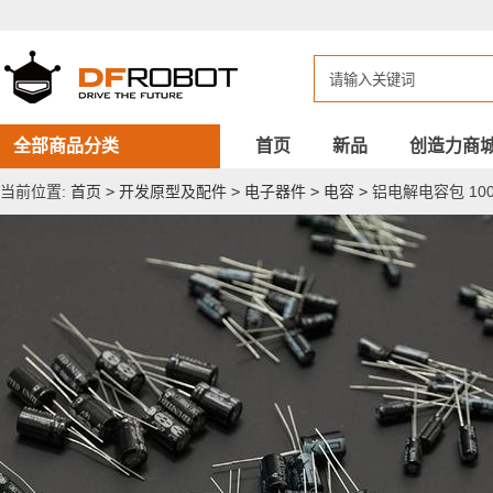
铝
电
解
电
容
包
100
件
全部商品分类
首页
新品
创造力商
当前位置:
首页
>
开发原型及配件
>
电子器件
>
电容
>
铝电解电容包 10