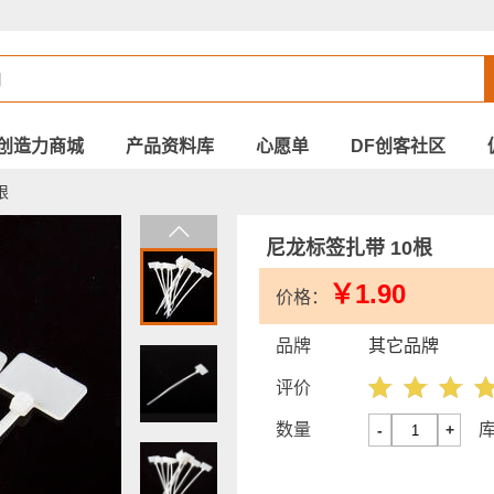
创造力商城
产品资料库
心愿单
DF创客社区
根
尼龙标签扎带 10根
￥1.90
价格：
品牌
其它品牌
评价
数量
-
+