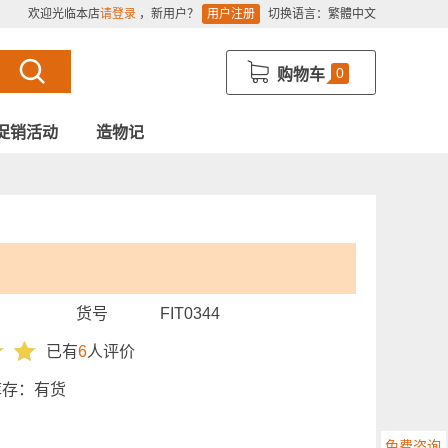
欢迎光临本店
请登录
，新用户？
用户注册
切换语言：
繁體中文
0
购物车
促销活动
造物记
货号
FIT0344
已有
6
人评价
库存：
有货
免费咨询