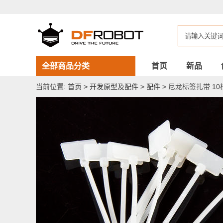
尼
龙
标
签
扎
带
10
根
全部商品分类
首页
新品
当前位置:
首页
>
开发原型及配件
>
配件
>
尼龙标签扎带 10