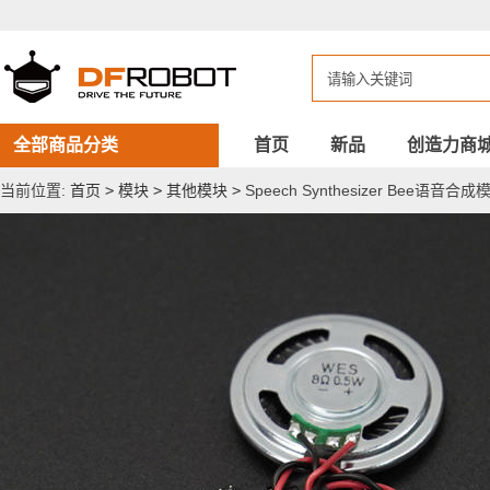
Speech
Synthesizer
Bee
语
音
合
成
模
全部商品分类
首页
新品
创造力商
块
当前位置:
首页
>
模块
>
其他模块
>
Speech Synthesizer Bee语音合成