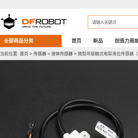
微
型
非
接
触
式
电
容
全部商品分类
首页
新品
创造力商
液
位
当前位置:
首页
>
传感器
>
液体传感器
>
微型非接触式电容液位传感器（I
传
感
器
（IP67）