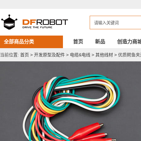
优
质
鳄
鱼
夹
连
接
线
全部商品分类
首页
新品
创造力商
当前位置:
首页
>
开发原型及配件
>
电缆&电线
>
其他线材
>
优质鳄鱼夹