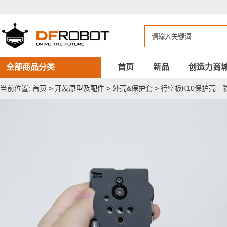
行
空
板
K10
保
护
壳
-
全部商品分类
首页
新品
创造力商
防
短
当前位置:
首页
>
开发原型及配件
>
外壳&保护套
>
行空板K10保护壳 -
路、
易
安
装