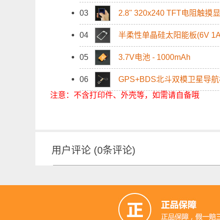
能充电）
03
2.8" 320x240 TFT电阻触
04
半柔性单晶硅太阳能板(6V 1A
05
3.7V电池 - 1000mAh
06
GPS+BDS北斗双模卫星导
注意：不含打印件、外壳等，如需请自备哦
用户评论
(
0
条评论)