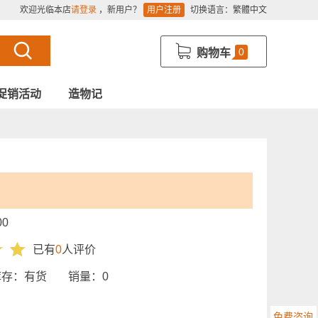
欢迎光临本店
请登录
，新用户？
用户注册
切换语言：
繁體中文
0
购物车
促销活动
造物记
00
已有
0
人评价
库存：
有货
销量：
0
免费咨询