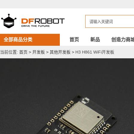
H3
H861
WiFi
开
发
板
全部商品分类
首页
新品
创造力商
当前位置:
首页
>
开发板
>
其他开发板
>
H3 H861 WiFi开发板