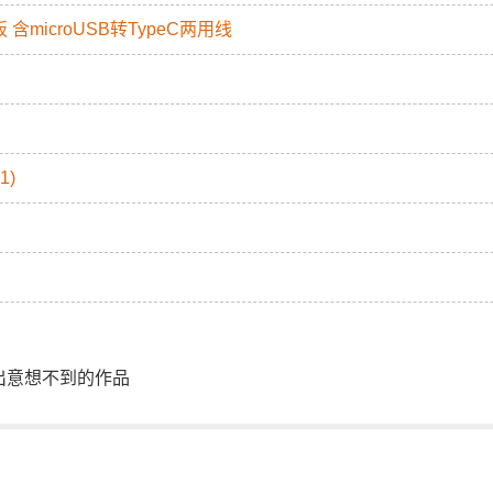
含microUSB转TypeC两用线
1)
出意想不到的作品