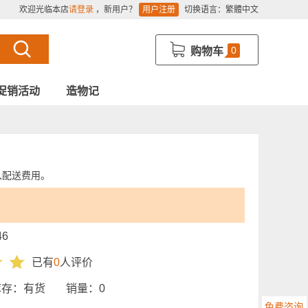
欢迎光临本店
请登录
，新用户？
用户注册
切换语言：
繁體中文
0
购物车
促销活动
造物记
入配送费用。
46
已有
0
人评价
库存：
有货
销量：
0
免费咨询