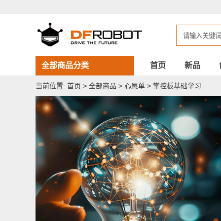
掌
控
板
基
础
学
习
全部商品分类
首页
新品
当前位置:
首页
>
全部商品
>
心愿单
>
掌控板基础学习