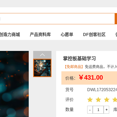
创造力商城
产品资料库
心愿单
DF创客社区
掌控板基础学习
【免邮商品】
免运费商品，不计
￥431.00
价格：
货号
DWL17205322
评价
数量
-
+