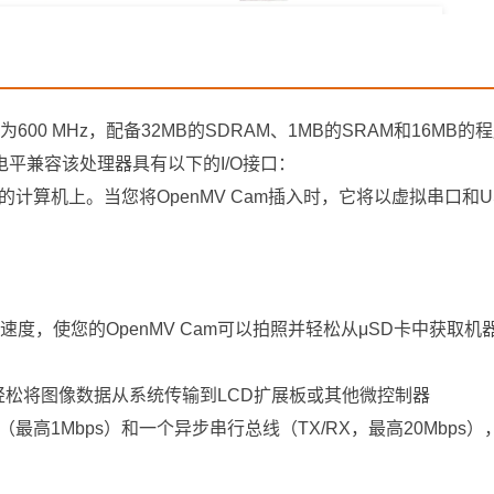
行频率为600 MHz，配备32MB的SDRAM、1MB的SRAM和16MB
3V电平兼容该处理器具有以下的I/O接口：
到您的计算机上。当您将OpenMV Cam插入时，它将以虚拟串口和
写速度，使您的OpenMV Cam可以拍照并轻松从μSD卡中获取机
可以轻松将图像数据从系统传输到LCD扩展板或其他微控制器
线（最高1Mbps）和一个异步串行总线（TX/RX，最高20Mbps