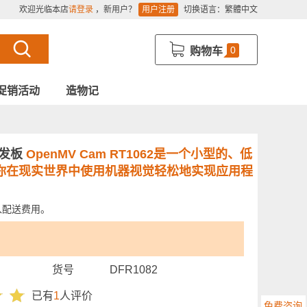
欢迎光临本店
请登录
，新用户？
用户注册
切换语言：
繁體中文
0
购物车
促销活动
造物记
2开发板
OpenMV Cam RT1062是一个小型的、低
你在现实世界中使用机器视觉轻松地实现应用程
入配送费用。
货号
DFR1082
已有
1
人评价
免费咨询