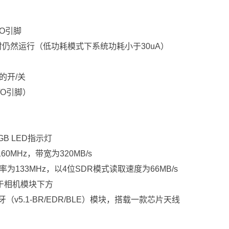
/O引脚
仍然运行（低功耗模式下系统功耗小于30uA）
的开/关
/O引脚）
B LED指示灯
0MHz，带宽为320MB/s
率为133MHz，以4位SDR模式读取速度为66MB/s
，位于相机模块下方
s）和蓝牙（v5.1-BR/EDR/BLE）模块，搭载一款芯片天线