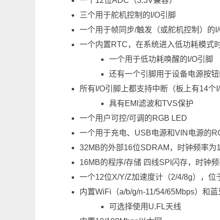
一个12位ADC（3.3V兼容）
三个用于舵机控制的I/O引脚
一个用于帧同步/触发（或舵机控制）的I
一个内置RTC，在系统进入低功耗模式时
一个用于低功耗唤醒的I/O引脚
还有一个引脚用于设备电源按钮
所有I/O引脚上都支持中断（板上有14个I
具有EMI滤波和TVS保护
一个用户可控/可调的RGB LED
一个用于充电、USB电源和VIN电源的RG
32MB的外部16位SDRAM，时钟频率为16
16MB的程序/存储 四线SPI闪存，时钟频
一个12位X/Y/Z加速度计（2/4/8g）
内置WiFi（a/b/g/n-11/54/65Mbp
可选择使用U.FL天线