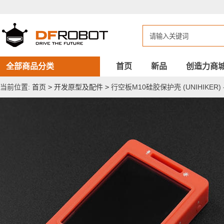
行
空
板
M10
硅
胶
保
护
全部商品分类
首页
新品
创造力商
壳
(UNIHIKER)
当前位置:
首页
>
开发原型及配件
>
行空板M10硅胶保护壳 (UNIHIKER) 
-
红
色