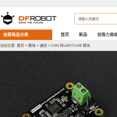
CAN
转
UART/USB
模
块
全部商品分类
首页
新品
创造力商
当前位置:
首页
>
模块
>
通信
>
CAN 转UART/USB 模块