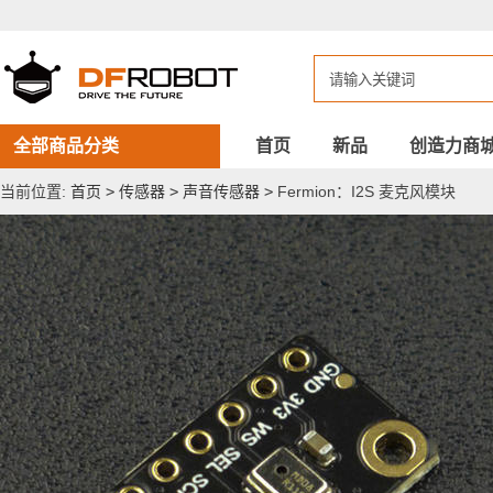
Fermion：
I2S
麦
克
风
模
块
全部商品分类
首页
新品
创造力商
当前位置:
首页
>
传感器
>
声音传感器
>
Fermion：I2S 麦克风模块