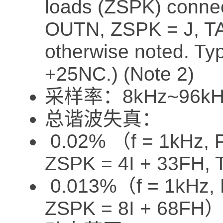
loads (ZSPK) conn
OUTN, ZSPK = J, TA
otherwise noted. Typ
+25NC.) (Note 2)
采样率：8kHz~96kH
总谐波失真：
​ 0.02% （f = 1kHz,
ZSPK = 4I + 33FH
​ 0.013%（f = 1kHz,
ZSPK = 8I + 68FH