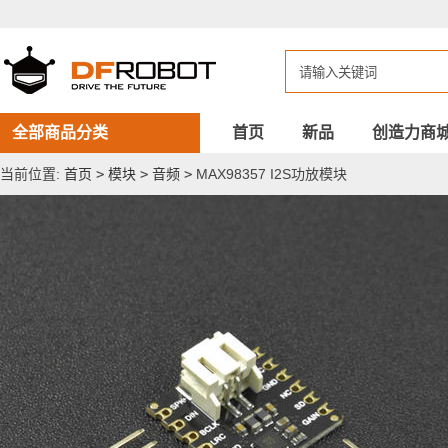
MAX98357
I2S
功
放
模
块
全部商品分类
首页
新品
创造力商
当前位置:
首页
>
模块
>
音频
>
MAX98357 I2S功放模块