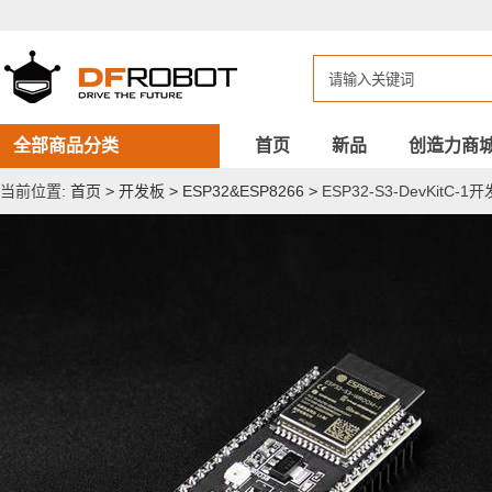
ESP32-
S3-
DevKitC-
1
开
发
板
全部商品分类
首页
新品
创造力商
当前位置:
首页
>
开发板
>
ESP32&ESP8266
>
ESP32-S3-DevKitC-1