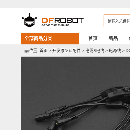
DC5.5*2.1mm
1
分
3
电
源
线
全部商品分类
首页
新品
当前位置:
首页
>
开发原型及配件
>
电缆&电线
>
电源线
>
DC