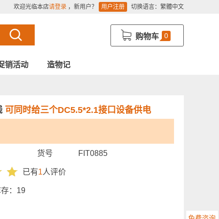
欢迎光临本店
请登录
，新用户？
用户注册
切换语言：
繁體中文
0
购物车
促销活动
造物记
线
可同时给三个DC5.5*2.1接口设备供电
货号
FIT0885
已有
1
人评价
库存：
19
免费咨询