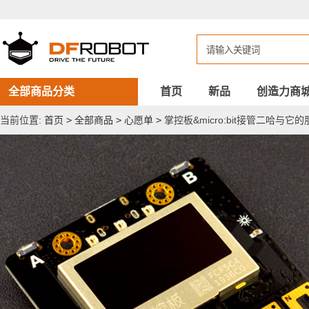
掌
控
板
&micro:bit
接
管
二
哈
全部商品分类
首页
新品
创造力商
与
它
当前位置:
首页
>
全部商品
>
心愿单
>
掌控板&micro:bit接管二哈与它
的
朋
友
们