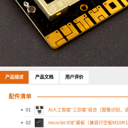
产品描述
产品文档
用户评价
配件清单
01
AI人工智能"三剑客"组合（图像识别
02
micro:bit IO扩展板（兼容行空板M10/K1