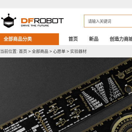
实
验
器
材
全部商品分类
首页
新品
创造力商
当前位置:
首页
>
全部商品
>
心愿单
>
实验器材