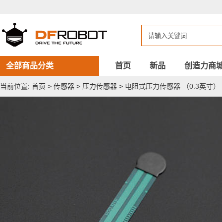
电
阻
式
压
力
传
感
器
全部商品分类
首页
新品
创造力商
（0.3
英
当前位置:
首页
>
传感器
>
压力传感器
>
电阻式压力传感器 （0.3英寸）
寸）