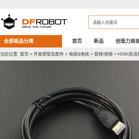
HDMI
高
清
数
据
线
（标
准-
全部商品分类
首页
新品
创造力商
Mini
接
当前位置:
首页
>
开发原型及配件
>
电缆&电线
>
音频/视频
>
HDMI高清
口）