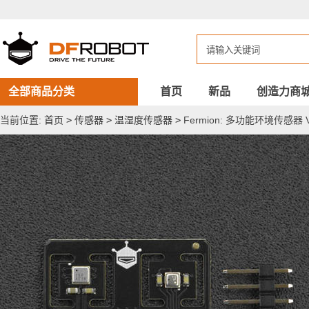
Fermion:
多
功
能
环
境
传
感
全部商品分类
首页
新品
创造力商
器
V2
当前位置:
首页
>
传感器
>
温湿度传感器
>
Fermion: 多功能环境传感器 V2
-
ENS160+BME280