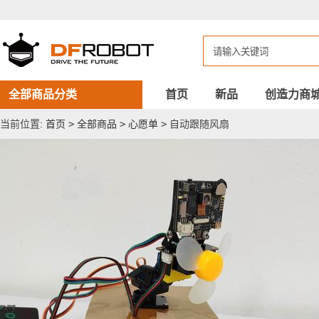
自
动
跟
随
风
扇
全部商品分类
首页
新品
创造力商
当前位置:
首页
>
全部商品
>
心愿单
>
自动跟随风扇