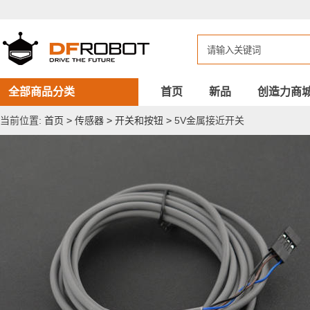
5V
金
属
接
近
开
关
全部商品分类
首页
新品
创造力商
当前位置:
首页
>
传感器
>
开关和按钮
>
5V金属接近开关