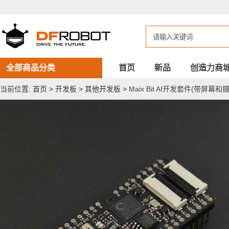
Maix
Bit
AI
开
发
套
件
(带
全部商品分类
首页
新品
创造力商
屏
幕
当前位置:
首页
>
开发板
>
其他开发板
>
Maix Bit AI开发套件(带屏幕和
和
摄
像
头)